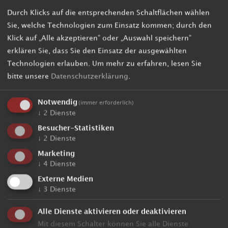
Durch Klicks auf die entsprechenden Schaltflächen wählen
Sie, welche Technologien zum Einsatz kommen; durch den
Klick auf „Alle akzeptieren“ oder „Auswahl speichern“
erklären Sie, dass Sie den Einsatz der ausgewählten
Technologien erlauben.
Um mehr zu erfahren, lesen Sie
bitte unsere
Datenschutzerklärung
.
Notwendig
(immer erforderlich)
↓
2
Dienste
Besucher-Statistiken
↓
2
Dienste
Das Pustertal in Südtirol
Marketing
↓
4
Dienste
Externe Medien
↓
3
Dienste
Das Hotel Post Tolderhof im Pustertal in Südtirol - Wälder,
Wiesen und Naturparks prägen das Landschaftsbild der
Alle Dienste aktivieren oder deaktivieren
östlichen Hälfte Südtirols, darum wird das Pustertal auch „das
Mit diesem Schalter können Sie alle Dienste
grüne Tal“ genannt.