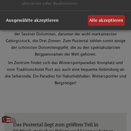
aktivieren oder deaktivieren.
Kleine Bergdörfer umgeben von ausgedehnten Wiesen und
hangbedeckenden Wäldern sind charakteristisch für das
Ausgewählte akzeptieren
Alle akzeptieren
Erscheinungsbild des Unterpustertals. Das Hochpustertal ist
geprägt von den schroffen und faszinierenden Felsformationen
der Sextner Dolomiten, darunter der wohl markantesten
Gebirgsstock, die Drei Zinnen. Zum Pustertal zählen somit einige
der schönsten Dolomitengipfel, die zu den spektakulärsten
Bergpanoramen der Welt gehören.
Im Zentrum findet sich das Wintersportparadies Kronplatz und
vom Traditionshotel Post aus auch eine bequeme Anbindung an
die Sellaronda. Ein Paradies für Naturliebhaber, Wintersportler und
Bergsteiger!
Das Pustertal liegt zum größten Teil in