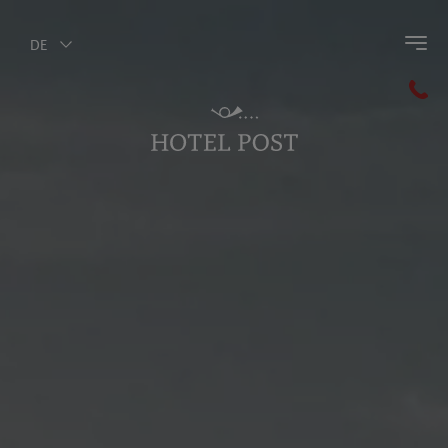
DE
Zurück zum Hauptmenü
Olang
Ferienregion Kronplatz
Pustertal
Dolomiten
Pragser Wildsee
MMM Corones