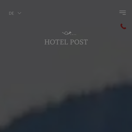
DE
Zurück zum Hauptmenü
Familien
Familien und Kinder im Winter
Kindersommer im Pustertal
Kinderpraxis
Reiten