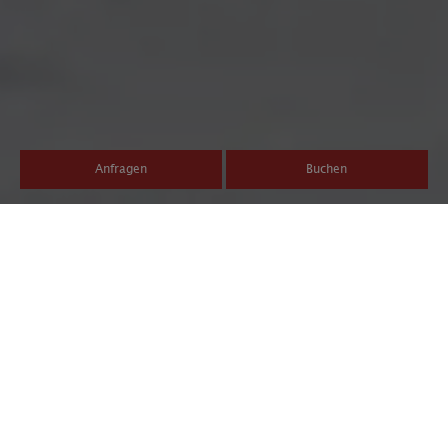
Anfragen
Buchen
Winterurlaub im
Familienhotel am
Kronplatz
Das Kinderangebot am Kronplatz - Die Kids werden
begeistert sein! Denn Olang und das Familienhotel Post