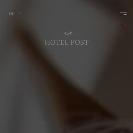
DE
Zurück zum Hauptmenü
Winter Aktiv
Skifahren
Winteraktivitäten
Winterwandern
Guest Pass Olang
Winter Highlights
Reiten im Winter