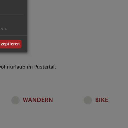
Post
ren.
kzeptieren
wöhnurlaub im Pustertal.
WANDERN
BIKE