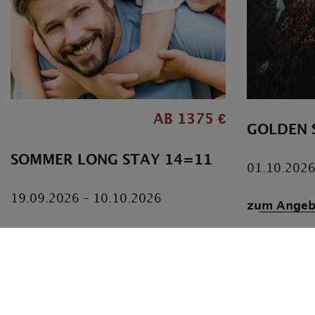
AB 1375 €
GOLDEN 
SOMMER LONG STAY 14=11
01.10.2026
19.09.2026 - 10.10.2026
zum Angeb
zum Angebot