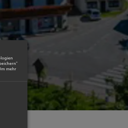
Zimmer
Angebote
ologien
peichern“
Inklusivleistungen
Um mehr
Angeld & Reiserücktritt