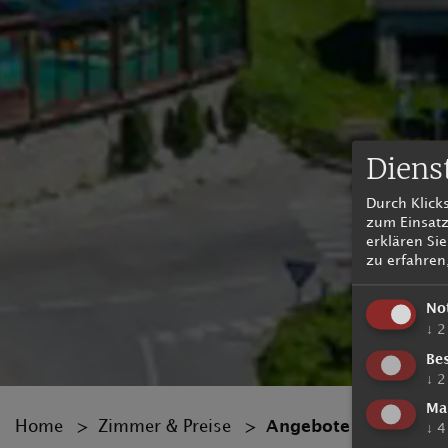
Diens
Durch Klick
zum Einsatz
erklären Si
zu erfahren,
No
↓
2
Be
↓
2
Ma
Home
Zimmer & Preise
Angebote
↓
4