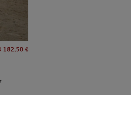
 182,50 €
7