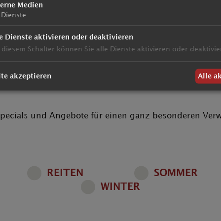
terne Medien
Dienste
e Dienste aktivieren oder deaktivieren
 Angebote im Hotel 
 diesem Schalter können Sie alle Dienste aktivieren oder deaktivie
Tolderhof
te akzeptieren
Alle a
e Specials und Angebote für einen ganz besonderen Ver
REITEN
SOMMER
WINTER