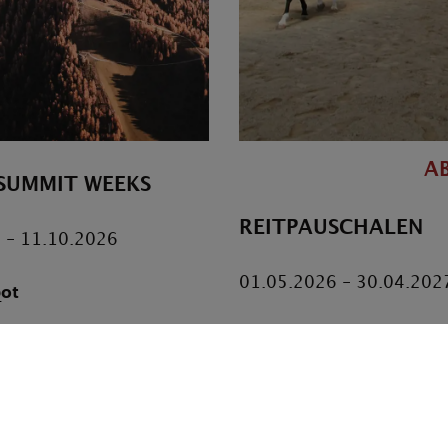
AB
SUMMIT WEEKS
REITPAUSCHALEN
 - 11.10.2026
01.05.2026 - 30.04.202
ot
zum Angebot