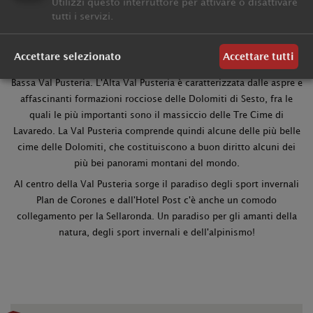
Utilizzi questo interruttore per attivare o disattivare
orientale dell'Alto Adige, che, proprio per questo motivo è
tutti i servizi.
detta anche “la valle verde“.
Piccoli paesini di montagna, circondati da vasti prati e boschi che
Accettare selezionato
Accettare tutti
ricoprono i pendii sono le caratteristiche paesaggistiche della
Bassa Val Pusteria. L'Alta Val Pusteria è caratterizzata dalle aspre e
affascinanti formazioni rocciose delle Dolomiti di Sesto, fra le
quali le più importanti sono il massiccio delle Tre Cime di
Lavaredo. La Val Pusteria comprende quindi alcune delle più belle
cime delle Dolomiti, che costituiscono a buon diritto alcuni dei
più bei panorami montani del mondo.
Al centro della Val Pusteria sorge il paradiso degli sport invernali
Plan de Corones e dall'Hotel Post c'è anche un comodo
collegamento per la Sellaronda. Un paradiso per gli amanti della
natura, degli sport invernali e dell'alpinismo!