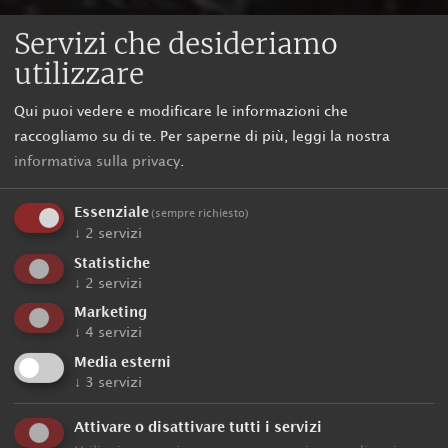
Servizi che desideriamo
utilizzare
Qui puoi vedere e modificare le informazioni che
raccogliamo su di te.
Per saperne di più, leggi la nostra
informativa sulla privacy
.
Essenziale
(sempre richiesto)
↓
2
servizi
Statistiche
↓
2
servizi
Marketing
La Val Pusteria in Alto Adige
↓
4
servizi
Media esterni
↓
3
servizi
L'Hotel Post Tolderhof in Val Pusteria in Alto Adige - Boschi,
Attivare o disattivare tutti i servizi
prati e parchi naturali caratterizzano il paesaggio della parte