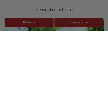
Le nostre offerte
Richiesta
Prenotazione
a partire da
816 €