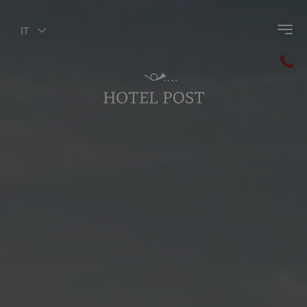
IT
Indietro al menù principale
Valdaora
Plan de Corones
Val Pusteria
Le Dolomiti
Lago di Braies
MMM Corones