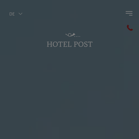
DE
Zurück zum Hauptmenü
Hotel Post
Historie Post
Ambiente
Kulinarik
Wellness
Das Post-Team
Impressionen