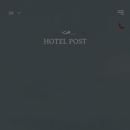
DE
Zurück zum Hauptmenü
Olang
Ferienregion Kronplatz
Pustertal
Dolomiten
Pragser Wildsee
MMM Corones