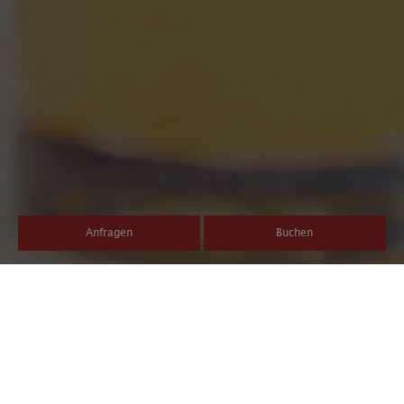
Anfragen
Buchen
Winterwandern in Olang
Winterwandern rund um das Hotel Post Tolderhof ist ein