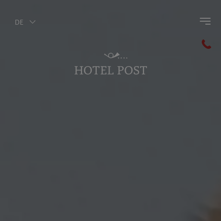
DE
Zurück zum Hauptmenü
Winter Aktiv
Skifahren
Winteraktivitäten
Winterwandern
Guest Pass Olang
Winter Highlights
Reiten im Winter