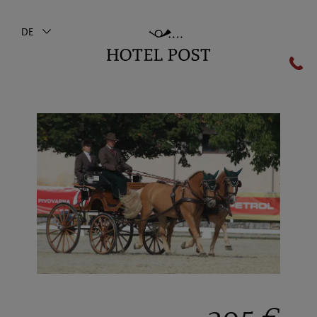
DE
Zurück zum Hauptmenü
Zimmer & Preise
Zimmer
Angebote
Inklusivleistungen
Angeld & Reiserücktritt