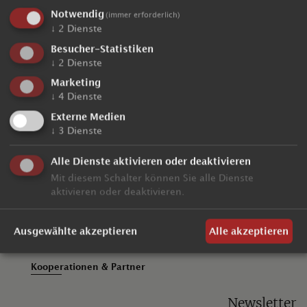
Notwendig
(immer erforderlich)
↓
2
Dienste
Besucher-Statistiken
4 Sterne Hotel Kronplatz
↓
2
Dienste
Kirchgasse 6, Oberolang
Marketing
I - 39030 Olang / Südtirol / Italien
↓
4
Dienste
CIN: IT021106A1AJXAAHAC
Externe Medien
↓
3
Dienste
T +39 0474 496127
info@hotelpost-tolderhof.com
Alle Dienste aktivieren oder deaktivieren
Mit diesem Schalter können Sie alle Dienste
aktivieren oder deaktivieren.
Anreise
Gästemeinungen
Ausgewählte akzeptieren
Alle akzeptieren
Kooperationen & Partner
Newsletter