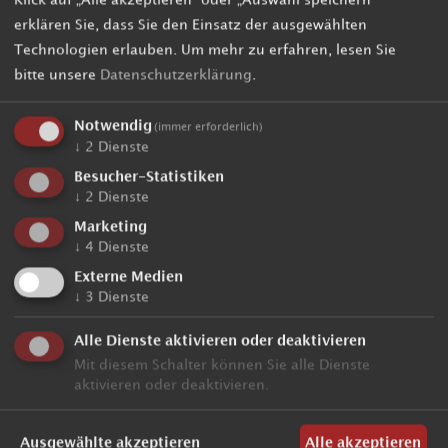
Klick auf „Alle akzeptieren“ oder „Auswahl speichern“
erklären Sie, dass Sie den Einsatz der ausgewählten
Technologien erlauben.
Um mehr zu erfahren, lesen Sie
bitte unsere
Datenschutzerklärung
.
Notwendig
(immer erforderlich)
↓
2
Dienste
Besucher-Statistiken
↓
2
Dienste
Marketing
↓
4
Dienste
Externe Medien
↓
3
Dienste
4 Sterne Hotel Kronplatz
Kirchgasse 6, Oberolang
Alle Dienste aktivieren oder deaktivieren
I - 39030 Olang / Südtirol / Italien
Mit diesem Schalter können Sie alle Dienste
CIN: IT021106A1AJXAAHAC
aktivieren oder deaktivieren.
T +39 0474 496127
info@hotelpost-tolderhof.com
Ausgewählte akzeptieren
Alle akzeptieren