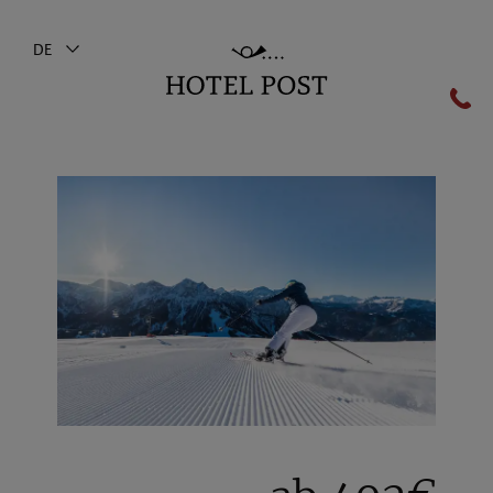
DE
Zurück zum Hauptmenü
Zimmer & Preise
Zimmer
Angebote
Inklusivleistungen
Angeld & Reiserücktritt