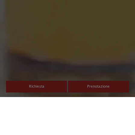
Richiesta
Prenotazione
Escursioni invernali a
Valdaora