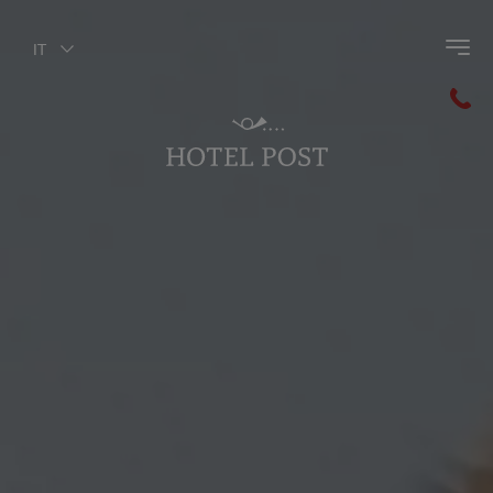
IT
Indietro al menù principale
Inverno attivo
Sciare
Attività invernali
Escursioni invernali
Guest Pass Valdaora
Gli highlights dell'inverno
Equitazione in inverno