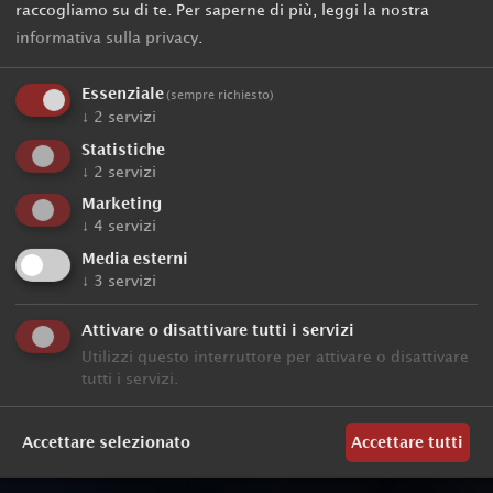
raccogliamo su di te.
Per saperne di più, leggi la nostra
informativa sulla privacy
.
Essenziale
(sempre richiesto)
↓
2
servizi
Statistiche
↓
2
servizi
Marketing
↓
4
servizi
Media esterni
↓
3
servizi
Attivare o disattivare tutti i servizi
Utilizzi questo interruttore per attivare o disattivare
tutti i servizi.
Accettare selezionato
Accettare tutti