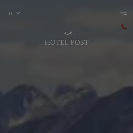
IT
Indietro al menù principale
Valdaora
Plan de Corones
Val Pusteria
Le Dolomiti
Lago di Braies
MMM Corones