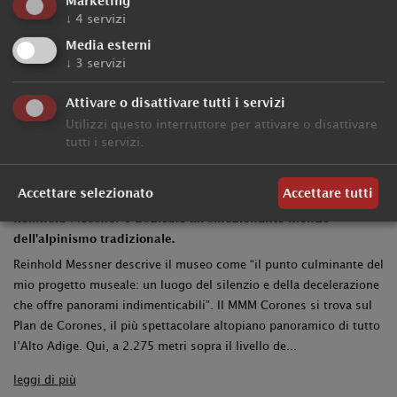
Marketing
MMM Corones - il Messner
↓
4
servizi
Mountain Museum sul Plan
Media esterni
↓
3
servizi
de Corones
Attivare o disattivare tutti i servizi
Utilizzi questo interruttore per attivare o disattivare
tutti i servizi.
Il Messner Mountain Museum sul Plan de Corones si trova in
una posizione mozzafiato in mezzo alle montagne dell’Alto
Accettare selezionato
Accettare tutti
Adige. Il sesto ed ultimo museo della leggenda dell’alpinismo
Reinhold Messner è dedicato all’emozionante mondo
dell'alpinismo tradizionale.
Reinhold Messner descrive il museo come “il punto culminante del
mio progetto museale: un luogo del silenzio e della decelerazione
che offre panorami indimenticabili”. Il MMM Corones si trova sul
Plan de Corones, il più spettacolare altopiano panoramico di tutto
l’Alto Adige. Qui, a 2.275 metri sopra il livello de...
leggi di più