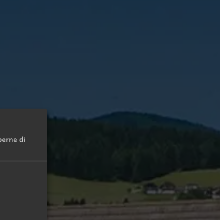
Plan de Corones
Val Pusteria
perne di
Le Dolomiti
Lago di Braies
MMM Corones