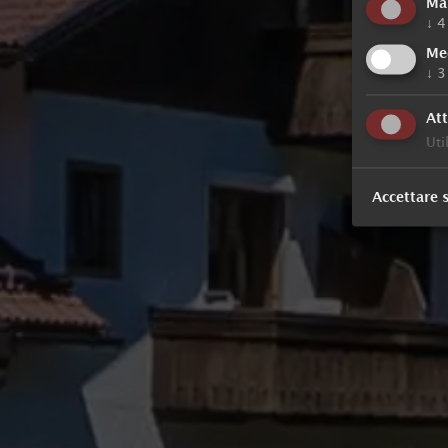
Ma
↓
4
Me
↓
3
Att
Uti
Accettare 