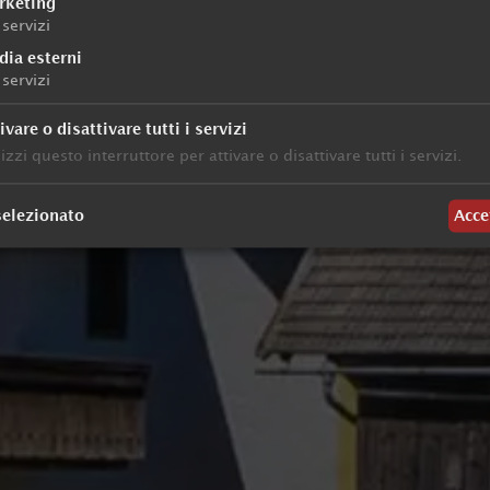
rketing
servizi
dia esterni
servizi
ivare o disattivare tutti i servizi
lizzi questo interruttore per attivare o disattivare tutti i servizi.
selezionato
Acce