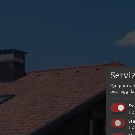
Serviz
Qui puoi ve
più, leggi l
Es
↓
2
Sta
↓
2