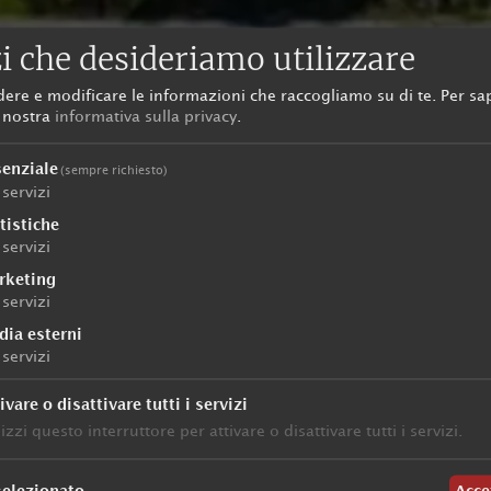
i che desideriamo utilizzare
dere e modificare le informazioni che raccogliamo su di te.
Per sa
a nostra
informativa sulla privacy
.
senziale
(sempre richiesto)
servizi
tistiche
servizi
rketing
servizi
dia esterni
servizi
ivare o disattivare tutti i servizi
lizzi questo interruttore per attivare o disattivare tutti i servizi.
Servizi inclusi