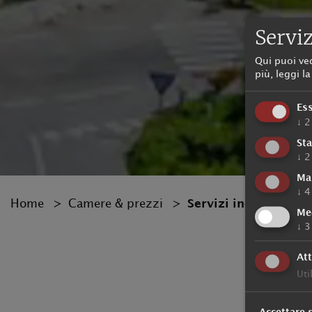
Serviz
Qui puoi ve
più, leggi l
Es
↓
2
Sta
↓
2
Ma
↓
4
Home
Camere & prezzi
Servizi inclusi
Me
↓
3
Att
Uti