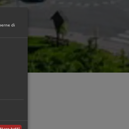
Offerte
perne di
Servizi inclusi
Acconto & assicurazione viaggio