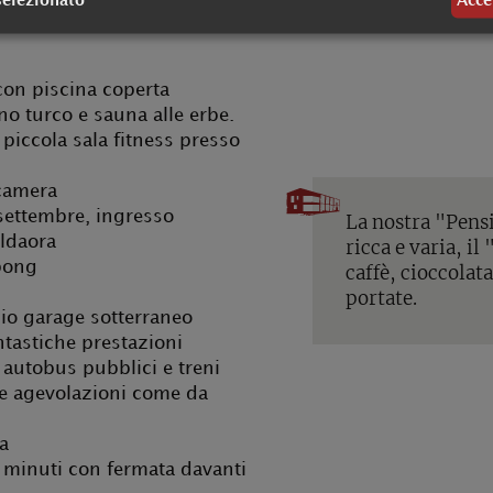
selezionato
Acce
 con piscina coperta
o turco e sauna alle erbe.
 piccola sala fitness presso
 camera
 settembre, ingresso
La nostra "Pens
aldaora
ricca e varia, i
pong
caffè, cioccolat
portate.
io garage sotterraneo
antastiche prestazioni
li autobus pubblici e treni
rie agevolazioni come da
a
0 minuti con fermata davanti